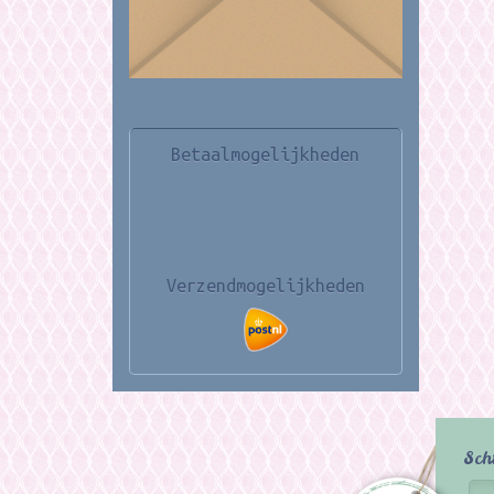
Betaalmogelijkheden
Verzendmogelijkheden
Sch