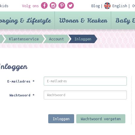
kids
Volg ons
Blog
English
O
orging & Lifestyle
Wonen & Keuken
Baby &
Klantenservice
Account
Inloggen
Inloggen
E-mailadres
*
Wachtwoord
*
Inloggen
Wachtwoord vergeten