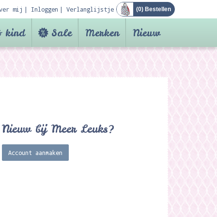
ver mij
Inloggen
Verlanglijstje
(
0
) Bestellen
 kind
Sale
Merken
Nieuw
Nieuw bij Meer Leuks?
Account aanmaken