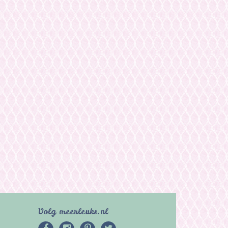
Volg meerleuks.nl