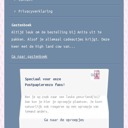
Privacyverklaring
Gastenboek
Altijd leuk om de bestelling bij Anita uit te
pakken. Alsof je allemaal cadeautjes krijgt. Deze
keer met de high land cow van...
Ga naar gastenboek
Speciaal voor onze
Postpapierenzo fans!
Ben je op zoek naar een leuke penvriend(in)?
Dan kun je hier je oproepje plaatsen. Je kunt
natuurlijk ook reageren op een oproepje van
iemand anders.
Ga naar de oproepjes