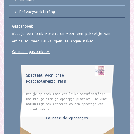
Privacyverklaring
Gastenboek
Altijd een leuk moment om weer een pakketje van
Anita en Meer Leuks open te mogen maken!
Ga naar gastenboek
Speciaal voor onze
Postpapierenzo fans!
Ben je op zoek naar een leuke penvriend(in)?
Dan kun je hier je oproepje plaatsen. Je kunt
natuurlijk ook reageren op een oproepje van
iemand anders.
Ga naar de oproepjes