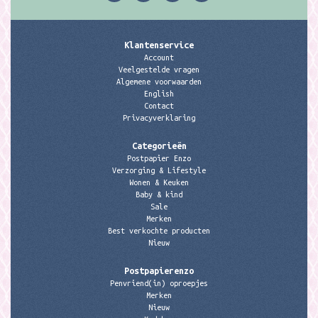
Klantenservice
Account
Veelgestelde vragen
Algemene voorwaarden
English
Contact
Privacyverklaring
Categorieën
Postpapier Enzo
Verzorging & Lifestyle
Wonen & Keuken
Baby & kind
Sale
Merken
Best verkochte producten
Nieuw
Postpapierenzo
Penvriend(in) oproepjes
Merken
Nieuw