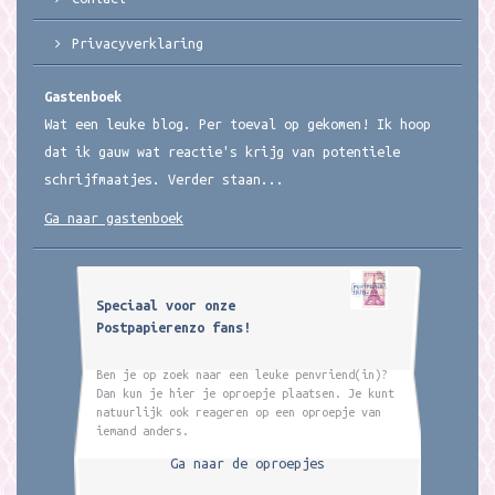
Privacyverklaring
Gastenboek
Wat een leuke blog. Per toeval op gekomen! Ik hoop
dat ik gauw wat reactie's krijg van potentiele
schrijfmaatjes. Verder staan...
Ga naar gastenboek
Speciaal voor onze
Postpapierenzo fans!
Ben je op zoek naar een leuke penvriend(in)?
Dan kun je hier je oproepje plaatsen. Je kunt
natuurlijk ook reageren op een oproepje van
iemand anders.
Ga naar de oproepjes