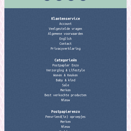
Klantenservice
Account
Veelgestelde vragen
Algemene voorwaarden
English
Contact
Privacyverklaring
Categorieën
Postpapier Enzo
Verzorging & Lifestyle
Wonen & Keuken
Baby & kind
Sale
Merken
Best verkochte producten
Nieuw
Postpapierenzo
Penvriend(in) oproepjes
Merken
Nieuw