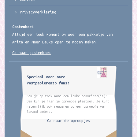
Privacyverklaring
Gastenboek
Altijd een leuk moment om weer een pakketje van
Anita en Meer Leuks open te mogen maken!
Ga naar gastenboek
Speciaal voor onze
Postpapierenzo fans!
Ben je op zoek naar een leuke penvriend(in)?
Dan kun je hier je oproepje plaatsen. Je kunt
natuurlijk ook reageren op een oproepje van
iemand anders.
Ga naar de oproepjes