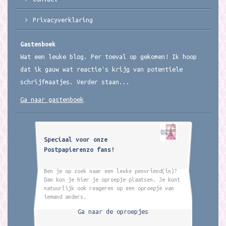
Privacyverklaring
Gastenboek
Wat een leuke blog. Per toeval op gekomen! Ik hoop
dat ik gauw wat reactie's krijg van potentiele
schrijfmaatjes. Verder staan...
Ga naar gastenboek
Speciaal voor onze
Postpapierenzo fans!
Ben je op zoek naar een leuke penvriend(in)?
Dan kun je hier je oproepje plaatsen. Je kunt
natuurlijk ook reageren op een oproepje van
iemand anders.
Ga naar de oproepjes