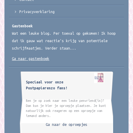
Privacyverklaring
Gastenboek
Wat een leuke blog. Per toeval op gekomen! Ik hoop
dat ik gauw wat reactie's krijg van potentiele
schrijfmaatjes. Verder staan...
Ga naar gastenboek
Speciaal voor onze
Postpapierenzo fans!
Ben je op zoek naar een leuke penvriend(in)?
Dan kun je hier je oproepje plaatsen. Je kunt
natuurlijk ook reageren op een oproepje van
iemand anders.
Ga naar de oproepjes