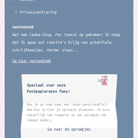
Privacyverklaring
Gastenboek
Wat een leuke blog. Per toeval op gekomen! Ik hoop
dat ik gauw wat reactie's krijg van potentiele
schrijfmaatjes. Verder staan...
Ga naar gastenboek
Speciaal voor onze
Postpapierenzo fans!
Ben je op zoek naar een leuke penvriend(in)?
Dan kun je hier je oproepje plaatsen. Je kunt
natuurlijk ook reageren op een oproepje van
iemand anders.
Ga naar de oproepjes