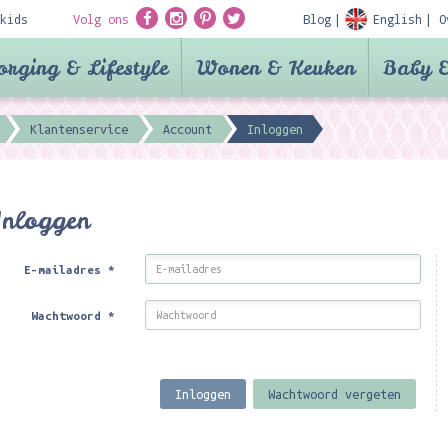
kids
Volg ons
Blog
English
O
orging & Lifestyle
Wonen & Keuken
Baby &
Klantenservice
Account
Inloggen
Inloggen
E-mailadres
*
Wachtwoord
*
Inloggen
Wachtwoord vergeten