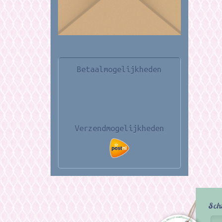
Betaalmogelijkheden
Verzendmogelijkheden
Sch