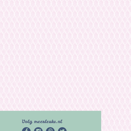
Volg meerleuks.nl