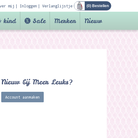
ver mij
Inloggen
Verlanglijstje
(
0
) Bestellen
 kind
Sale
Merken
Nieuw
Nieuw bij Meer Leuks?
Account aanmaken