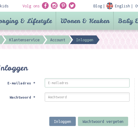
kids
Volg ons
Blog
English
O
orging & Lifestyle
Wonen & Keuken
Baby &
Klantenservice
Account
Inloggen
Inloggen
E-mailadres
*
Wachtwoord
*
Inloggen
Wachtwoord vergeten