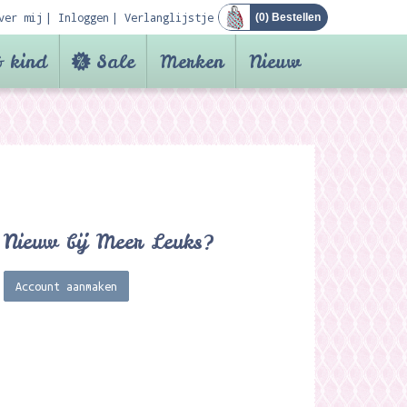
ver mij
Inloggen
Verlanglijstje
(
0
) Bestellen
 kind
Sale
Merken
Nieuw
Nieuw bij Meer Leuks?
Account aanmaken