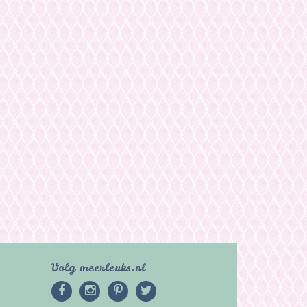
Volg meerleuks.nl