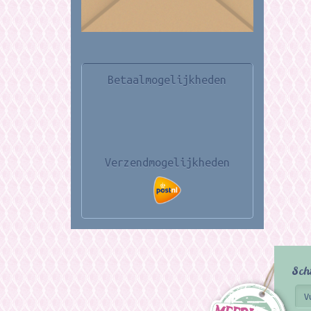
Betaalmogelijkheden
Verzendmogelijkheden
Sch