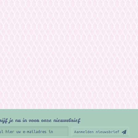
rijf je nu in voor onze nieuwsbrief
Aanmelden nieuwsbrief