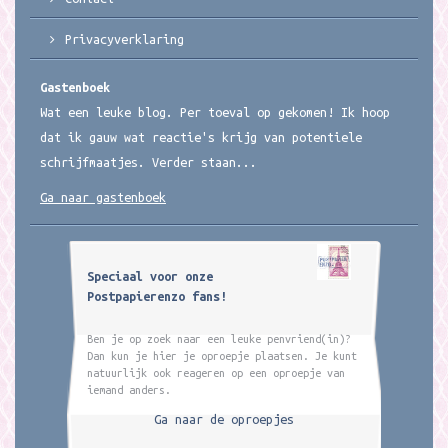
Privacyverklaring
Gastenboek
Wat een leuke blog. Per toeval op gekomen! Ik hoop
dat ik gauw wat reactie's krijg van potentiele
schrijfmaatjes. Verder staan...
Ga naar gastenboek
Speciaal voor onze
Postpapierenzo fans!
Ben je op zoek naar een leuke penvriend(in)?
Dan kun je hier je oproepje plaatsen. Je kunt
natuurlijk ook reageren op een oproepje van
iemand anders.
Ga naar de oproepjes