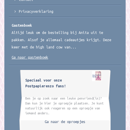
Privacyverklaring
Gastenboek
Altijd leuk om de bestelling bij Anita uit te
pakken. Alsof je allemaal cadeautjes krijgt. Deze
keer met de high land cow van...
Ga naar gastenboek
Speciaal voor onze
Postpapierenzo fans!
Ben je op zoek naar een leuke penvriend(in)?
Dan kun je hier je oproepje plaatsen. Je kunt
natuurlijk ook reageren op een oproepje van
iemand anders.
Ga naar de oproepjes