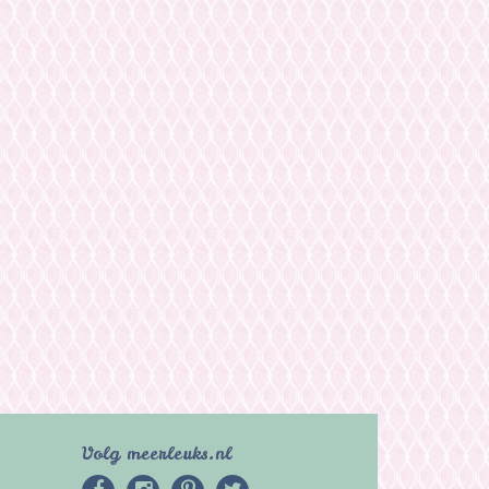
Volg meerleuks.nl