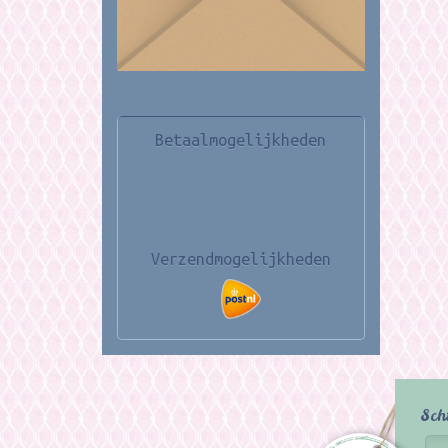
Betaalmogelijkheden
Verzendmogelijkheden
Sch