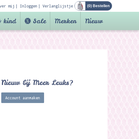
ver mij
Inloggen
Verlanglijstje
(
0
) Bestellen
 kind
Sale
Merken
Nieuw
Nieuw bij Meer Leuks?
Account aanmaken