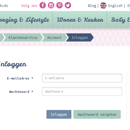
kids
Volg ons
Blog
English
O
orging & Lifestyle
Wonen & Keuken
Baby &
Klantenservice
Account
Inloggen
Inloggen
E-mailadres
*
Wachtwoord
*
Inloggen
Wachtwoord vergeten