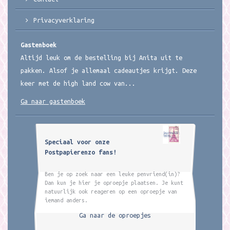
Privacyverklaring
Gastenboek
Altijd leuk om de bestelling bij Anita uit te
pakken. Alsof je allemaal cadeautjes krijgt. Deze
keer met de high land cow van...
Ga naar gastenboek
Speciaal voor onze
Postpapierenzo fans!
Ben je op zoek naar een leuke penvriend(in)?
Dan kun je hier je oproepje plaatsen. Je kunt
natuurlijk ook reageren op een oproepje van
iemand anders.
Ga naar de oproepjes