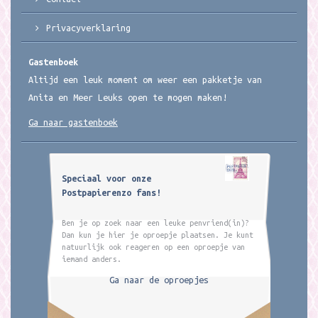
Privacyverklaring
Gastenboek
Altijd een leuk moment om weer een pakketje van
Anita en Meer Leuks open te mogen maken!
Ga naar gastenboek
Speciaal voor onze
Postpapierenzo fans!
Ben je op zoek naar een leuke penvriend(in)?
Dan kun je hier je oproepje plaatsen. Je kunt
natuurlijk ook reageren op een oproepje van
iemand anders.
Ga naar de oproepjes