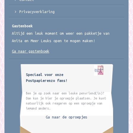
Privacyverklaring
Gastenboek
Altijd een leuk moment om weer een pakketje van
Anita en Meer Leuks open te mogen maken!
Ga naar gastenboek
Speciaal voor onze
Postpapierenzo fans!
Ben je op zoek naar een leuke penvriend(in)?
Dan kun je hier je oproepje plaatsen. Je kunt
natuurlijk ook reageren op een oproepje van
iemand anders.
Ga naar de oproepjes