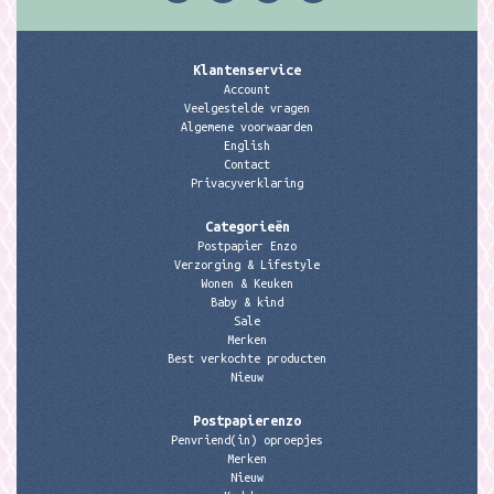
Klantenservice
Account
Veelgestelde vragen
Algemene voorwaarden
English
Contact
Privacyverklaring
Categorieën
Postpapier Enzo
Verzorging & Lifestyle
Wonen & Keuken
Baby & kind
Sale
Merken
Best verkochte producten
Nieuw
Postpapierenzo
Penvriend(in) oproepjes
Merken
Nieuw