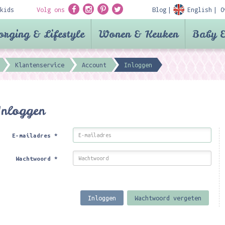
kids
Volg ons
Blog
English
O
orging & Lifestyle
Wonen & Keuken
Baby &
Klantenservice
Account
Inloggen
Inloggen
E-mailadres
*
Wachtwoord
*
Inloggen
Wachtwoord vergeten