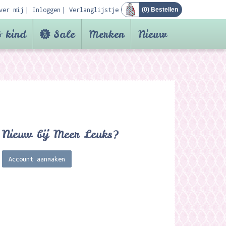
ver mij
Inloggen
Verlanglijstje
(
0
) Bestellen
 kind
Sale
Merken
Nieuw
Nieuw bij Meer Leuks?
Account aanmaken