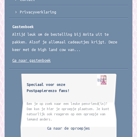
Privacyverklaring
Gastenboek
Altijd leuk om de bestelling bij Anita uit te
pakken. Alsof je allemaal cadeautjes krijgt. Deze
keer met de high land cow van...
Ga naar gastenboek
Speciaal voor onze
Postpapierenzo fans!
Ben je op zoek naar een leuke penvriend(in)?
Dan kun je hier je oproepje plaatsen. Je kunt
natuurlijk ook reageren op een oproepje van
iemand anders.
Ga naar de oproepjes