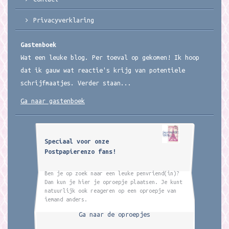
Privacyverklaring
Gastenboek
Wat een leuke blog. Per toeval op gekomen! Ik hoop
dat ik gauw wat reactie's krijg van potentiele
schrijfmaatjes. Verder staan...
Ga naar gastenboek
Speciaal voor onze
Postpapierenzo fans!
Ben je op zoek naar een leuke penvriend(in)?
Dan kun je hier je oproepje plaatsen. Je kunt
natuurlijk ook reageren op een oproepje van
iemand anders.
Ga naar de oproepjes