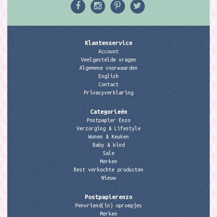
Klantenservice
Account
Veelgestelde vragen
Algemene voorwaarden
English
Contact
Privacyverklaring
Categorieën
Postpapier Enzo
Verzorging & Lifestyle
Wonen & Keuken
Baby & kind
Sale
Merken
Best verkochte producten
Nieuw
Postpapierenzo
Penvriend(in) oproepjes
Merken