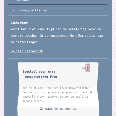
Privacyverklaring
Gastenboek
Wordt het niet eens tijd dat de Nobelprijs voor de
leukste webshop én de ongeëvenaarde afhandeling van
de bestellingen...
Ga naar gastenboek
Speciaal voor onze
Postpapierenzo fans!
Ben je op zoek naar een leuke penvriend(in)?
Dan kun je hier je oproepje plaatsen. Je kunt
natuurlijk ook reageren op een oproepje van
iemand anders.
Ga naar de oproepjes