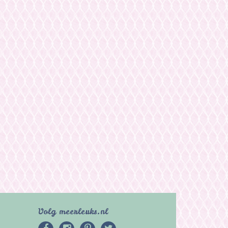
Volg meerleuks.nl