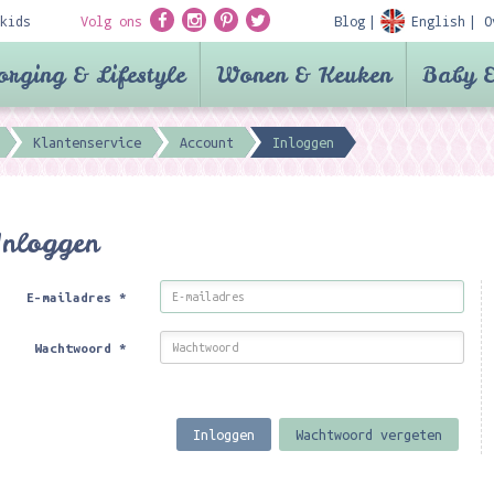
kids
Volg ons
Blog
English
O
orging & Lifestyle
Wonen & Keuken
Baby &
Klantenservice
Account
Inloggen
Inloggen
E-mailadres
*
Wachtwoord
*
Inloggen
Wachtwoord vergeten