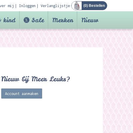
ver mij
Inloggen
Verlanglijstje
(
0
) Bestellen
 kind
Sale
Merken
Nieuw
Nieuw bij Meer Leuks?
Account aanmaken