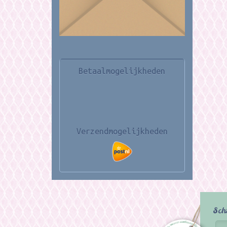
Betaalmogelijkheden
Verzendmogelijkheden
Sch