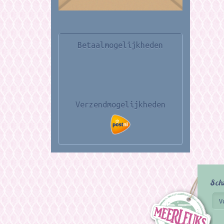
Betaalmogelijkheden
Verzendmogelijkheden
Sch