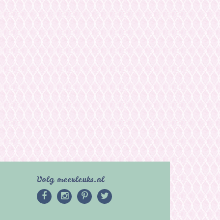
Volg meerleuks.nl