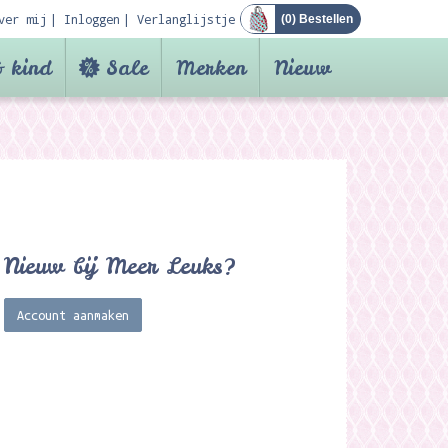
ver mij
Inloggen
Verlanglijstje
(
0
) Bestellen
 kind
Sale
Merken
Nieuw
Nieuw bij Meer Leuks?
Account aanmaken