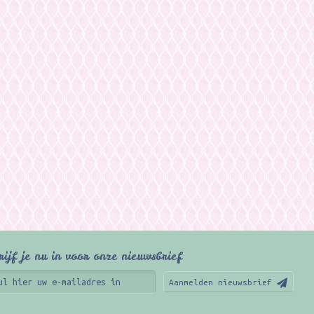
rijf je nu in voor onze nieuwsbrief
Aanmelden nieuwsbrief