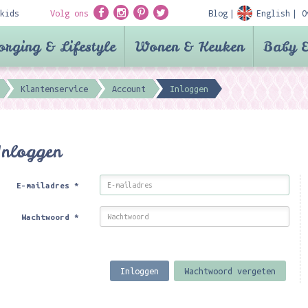
kids
Volg ons
Blog
English
O
orging & Lifestyle
Wonen & Keuken
Baby &
Klantenservice
Account
Inloggen
Inloggen
E-mailadres
*
Wachtwoord
*
Inloggen
Wachtwoord vergeten