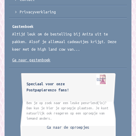
Privacyverklaring
Gastenboek
Altijd leuk om de bestelling bij Anita uit te
pakken. Alsof je allemaal cadeautjes krijgt. Deze
keer met de high land cow van...
Ga naar gastenboek
Speciaal voor onze
Postpapierenzo fans!
Ben je op zoek naar een leuke penvriend(in)?
Dan kun je hier je oproepje plaatsen. Je kunt
natuurlijk ook reageren op een oproepje van
iemand anders.
Ga naar de oproepjes