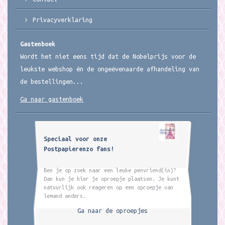
Privacyverklaring
Gastenboek
Wordt het niet eens tijd dat de Nobelprijs voor de
leukste webshop én de ongeëvenaarde afhandeling van
de bestellingen...
Ga naar gastenboek
Speciaal voor onze
Postpapierenzo fans!
Ben je op zoek naar een leuke penvriend(in)?
Dan kun je hier je oproepje plaatsen. Je kunt
natuurlijk ook reageren op een oproepje van
iemand anders.
Ga naar de oproepjes