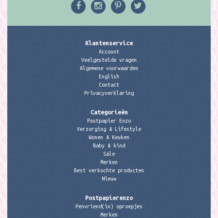
Klantenservice
Account
Veelgestelde vragen
Algemene voorwaarden
English
Contact
Privacyverklaring
Categorieën
Postpapier Enzo
Verzorging & Lifestyle
Wonen & Keuken
Baby & kind
Sale
Merken
Best verkochte producten
Nieuw
Postpapierenzo
Penvriend(in) oproepjes
Merken