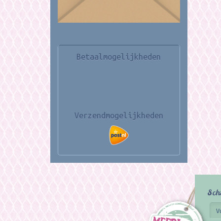
Betaalmogelijkheden
Verzendmogelijkheden
Sch