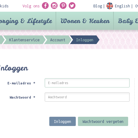
kids
Volg ons
Blog
English
O
orging & Lifestyle
Wonen & Keuken
Baby &
Klantenservice
Account
Inloggen
Inloggen
E-mailadres
*
Wachtwoord
*
Inloggen
Wachtwoord vergeten