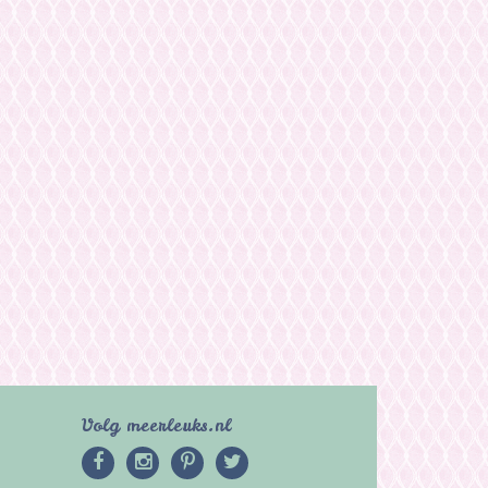
Volg meerleuks.nl