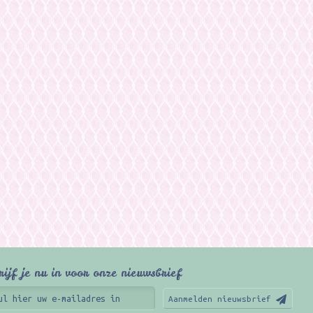
rijf je nu in voor onze nieuwsbrief
Aanmelden nieuwsbrief