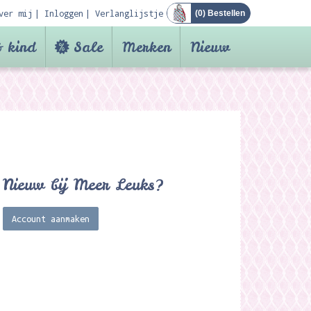
ver mij
Inloggen
Verlanglijstje
(
0
) Bestellen
 kind
Sale
Merken
Nieuw
Nieuw bij Meer Leuks?
Account aanmaken