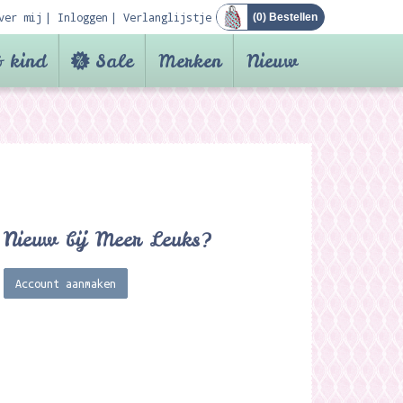
ver mij
Inloggen
Verlanglijstje
(
0
) Bestellen
 kind
Sale
Merken
Nieuw
Nieuw bij Meer Leuks?
Account aanmaken