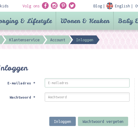
kids
Volg ons
Blog
English
O
orging & Lifestyle
Wonen & Keuken
Baby &
Klantenservice
Account
Inloggen
Inloggen
E-mailadres
*
Wachtwoord
*
Inloggen
Wachtwoord vergeten