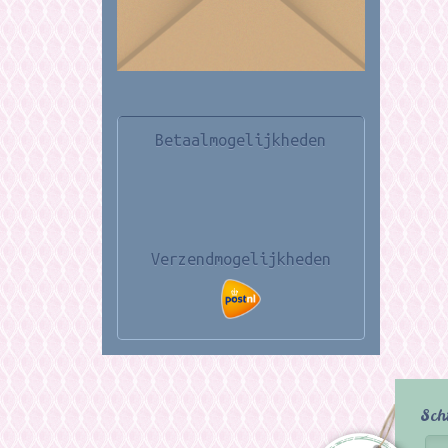
Betaalmogelijkheden
Verzendmogelijkheden
Sch