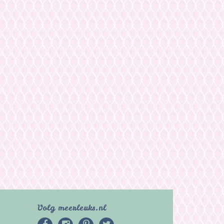
Volg meerleuks.nl