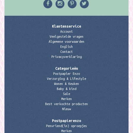
Klantenservice
Account
Veelgestelde vragen
Algemene voorwaarden
English
Contact
Privacyverklaring
Categorieën
Postpapier Enzo
Verzorging & Lifestyle
Wonen & Keuken
Baby & kind
Sale
Merken
Best verkochte producten
Nieuw
Postpapierenzo
Penvriend(in) oproepjes
Merken