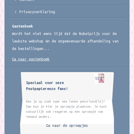
Privacyverklaring
Gastenboek
Wordt het niet eens tijd dat de Nobelprijs voor de
leukste webshop én de ongeëvenaarde afhandeling van
de bestellingen...
Ga naar gastenboek
Speciaal voor onze
Postpapierenzo fans!
Ben je op zoek naar een leuke penvriend(in)?
Dan kun je hier je oproepje plaatsen. Je kunt
natuurlijk ook reageren op een oproepje van
iemand anders.
Ga naar de oproepjes