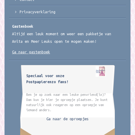
Privacyverklaring
Gastenboek
Altijd een leuk moment om weer een pakketje van
Anita en Meer Leuks open te mogen maken!
Ga naar gastenboek
Speciaal voor onze
Postpapierenzo fans!
Ben je op zoek naar een leuke penvriend(in)?
Dan kun je hier je oproepje plaatsen. Je kunt
natuurlijk ook reageren op een oproepje van
iemand anders.
Ga naar de oproepjes