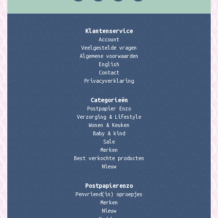
Klantenservice
Account
Veelgestelde vragen
Algemene voorwaarden
English
Contact
Privacyverklaring
Categorieën
Postpapier Enzo
Verzorging & Lifestyle
Wonen & Keuken
Baby & kind
Sale
Merken
Best verkochte producten
Nieuw
Postpapierenzo
Penvriend(in) oproepjes
Merken
Nieuw