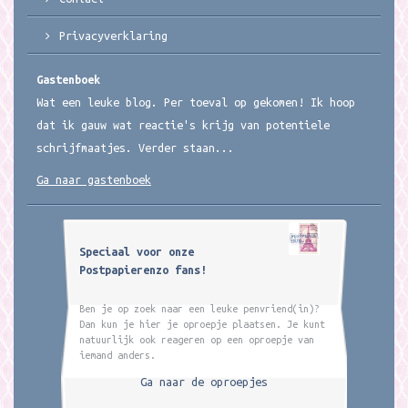
Privacyverklaring
Gastenboek
Wat een leuke blog. Per toeval op gekomen! Ik hoop
dat ik gauw wat reactie's krijg van potentiele
schrijfmaatjes. Verder staan...
Ga naar gastenboek
Speciaal voor onze
Postpapierenzo fans!
Ben je op zoek naar een leuke penvriend(in)?
Dan kun je hier je oproepje plaatsen. Je kunt
natuurlijk ook reageren op een oproepje van
iemand anders.
Ga naar de oproepjes