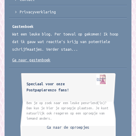
Privacyverklaring
Gastenboek
Wat een leuke blog. Per toeval op gekomen! Ik hoop
dat ik gauw wat reactie's krijg van potentiele
schrijfmaatjes. Verder staan...
Ga naar gastenboek
Speciaal voor onze
Postpapierenzo fans!
Ben je op zoek naar een leuke penvriend(in)?
Dan kun je hier je oproepje plaatsen. Je kunt
natuurlijk ook reageren op een oproepje van
iemand anders.
Ga naar de oproepjes