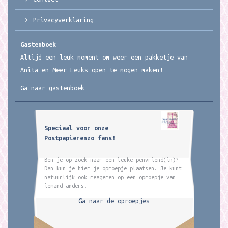
Privacyverklaring
Gastenboek
Altijd een leuk moment om weer een pakketje van
Anita en Meer Leuks open te mogen maken!
Ga naar gastenboek
Speciaal voor onze
Postpapierenzo fans!
Ben je op zoek naar een leuke penvriend(in)?
Dan kun je hier je oproepje plaatsen. Je kunt
natuurlijk ook reageren op een oproepje van
iemand anders.
Ga naar de oproepjes