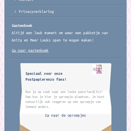
Privacyverklaring
Gastenboek
Altijd een leuk moment om weer een pakketje van
Anita en Meer Leuks open te mogen maken!
Ga naar gastenboek
Speciaal voor onze
Postpapierenzo fans!
Ben je op zoek naar een leuke penvriend(in)?
Dan kun je hier je oproepje plaatsen. Je kunt
natuurlijk ook reageren op een oproepje van
iemand anders.
Ga naar de oproepjes