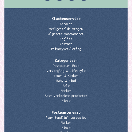
Klantenservice
Account
Veelgestelde vragen
Algemene voorwaarden
English
Contact
Privacyverklaring
Categorieën
Postpapier Enzo
Verzorging & Lifestyle
Wonen & Keuken
Baby & kind
Sale
Merken
Best verkochte producten
Nieuw
Postpapierenzo
Penvriend(in) oproepjes
Merken
Nieuw