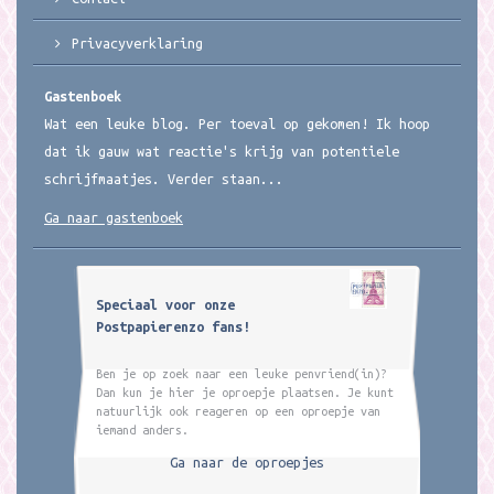
Privacyverklaring
Gastenboek
Wat een leuke blog. Per toeval op gekomen! Ik hoop
dat ik gauw wat reactie's krijg van potentiele
schrijfmaatjes. Verder staan...
Ga naar gastenboek
Speciaal voor onze
Postpapierenzo fans!
Ben je op zoek naar een leuke penvriend(in)?
Dan kun je hier je oproepje plaatsen. Je kunt
natuurlijk ook reageren op een oproepje van
iemand anders.
Ga naar de oproepjes