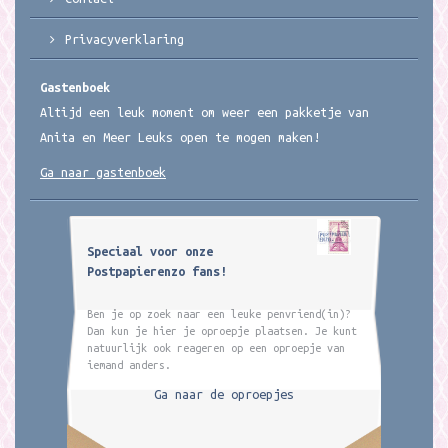
Privacyverklaring
Gastenboek
Altijd een leuk moment om weer een pakketje van
Anita en Meer Leuks open te mogen maken!
Ga naar gastenboek
Speciaal voor onze
Postpapierenzo fans!
Ben je op zoek naar een leuke penvriend(in)?
Dan kun je hier je oproepje plaatsen. Je kunt
natuurlijk ook reageren op een oproepje van
iemand anders.
Ga naar de oproepjes