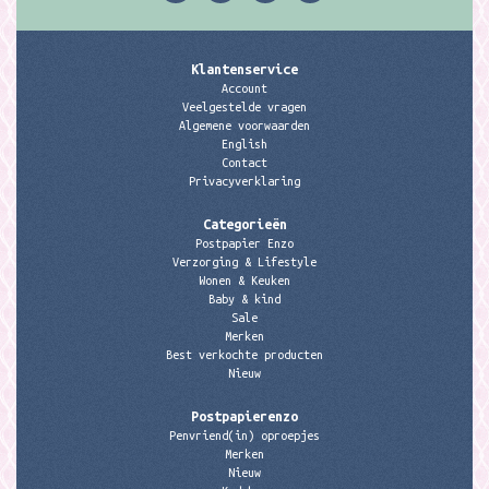
Klantenservice
Account
Veelgestelde vragen
Algemene voorwaarden
English
Contact
Privacyverklaring
Categorieën
Postpapier Enzo
Verzorging & Lifestyle
Wonen & Keuken
Baby & kind
Sale
Merken
Best verkochte producten
Nieuw
Postpapierenzo
Penvriend(in) oproepjes
Merken
Nieuw