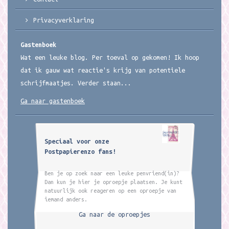
Privacyverklaring
Gastenboek
Wat een leuke blog. Per toeval op gekomen! Ik hoop
dat ik gauw wat reactie's krijg van potentiele
schrijfmaatjes. Verder staan...
Ga naar gastenboek
Speciaal voor onze
Postpapierenzo fans!
Ben je op zoek naar een leuke penvriend(in)?
Dan kun je hier je oproepje plaatsen. Je kunt
natuurlijk ook reageren op een oproepje van
iemand anders.
Ga naar de oproepjes