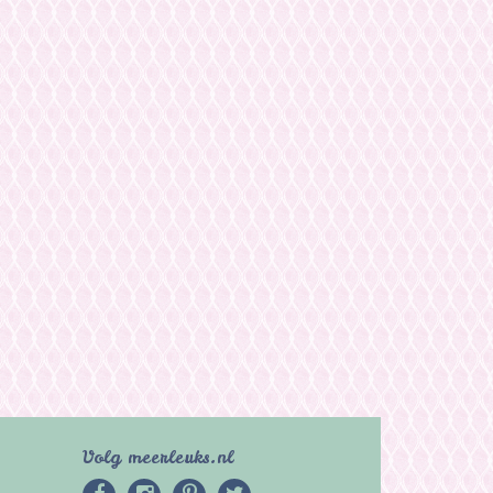
Volg meerleuks.nl