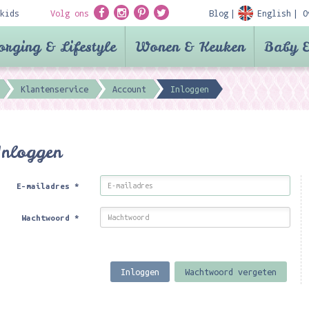
kids
Volg ons
Blog
English
O
orging & Lifestyle
Wonen & Keuken
Baby &
Klantenservice
Account
Inloggen
Inloggen
E-mailadres
*
Wachtwoord
*
Inloggen
Wachtwoord vergeten