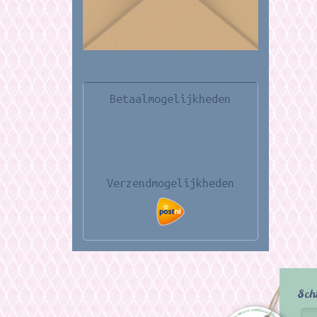
Betaalmogelijkheden
Verzendmogelijkheden
Sch