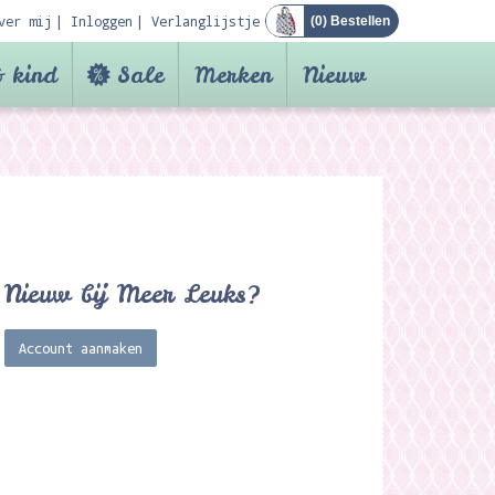
ver mij
Inloggen
Verlanglijstje
(
0
) Bestellen
 kind
Sale
Merken
Nieuw
Nieuw bij Meer Leuks?
Account aanmaken