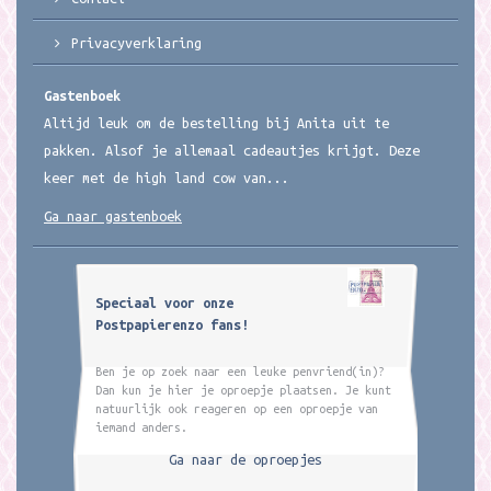
Privacyverklaring
Gastenboek
Altijd leuk om de bestelling bij Anita uit te
pakken. Alsof je allemaal cadeautjes krijgt. Deze
keer met de high land cow van...
Ga naar gastenboek
Speciaal voor onze
Postpapierenzo fans!
Ben je op zoek naar een leuke penvriend(in)?
Dan kun je hier je oproepje plaatsen. Je kunt
natuurlijk ook reageren op een oproepje van
iemand anders.
Ga naar de oproepjes