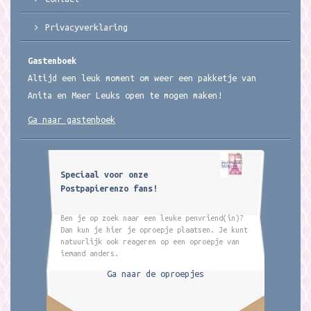
Privacyverklaring
Gastenboek
Altijd een leuk moment om weer een pakketje van
Anita en Meer Leuks open te mogen maken!
Ga naar gastenboek
Speciaal voor onze
Postpapierenzo fans!
Ben je op zoek naar een leuke penvriend(in)?
Dan kun je hier je oproepje plaatsen. Je kunt
natuurlijk ook reageren op een oproepje van
iemand anders.
Ga naar de oproepjes