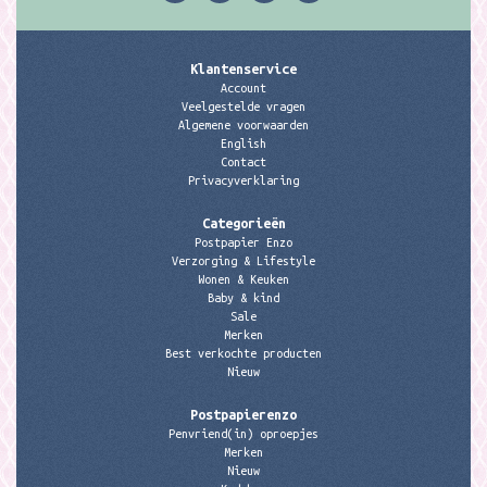
Klantenservice
Account
Veelgestelde vragen
Algemene voorwaarden
English
Contact
Privacyverklaring
Categorieën
Postpapier Enzo
Verzorging & Lifestyle
Wonen & Keuken
Baby & kind
Sale
Merken
Best verkochte producten
Nieuw
Postpapierenzo
Penvriend(in) oproepjes
Merken
Nieuw