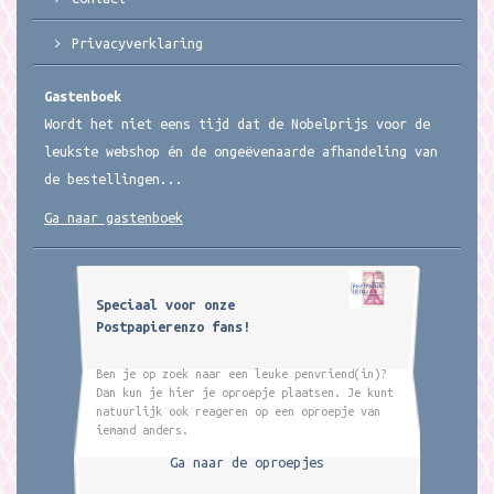
Privacyverklaring
Gastenboek
Wordt het niet eens tijd dat de Nobelprijs voor de
leukste webshop én de ongeëvenaarde afhandeling van
de bestellingen...
Ga naar gastenboek
Speciaal voor onze
Postpapierenzo fans!
Ben je op zoek naar een leuke penvriend(in)?
Dan kun je hier je oproepje plaatsen. Je kunt
natuurlijk ook reageren op een oproepje van
iemand anders.
Ga naar de oproepjes