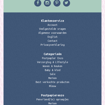
Klantenservice
Account
Veelgestelde vragen
Algemene voorwaarden
English
Contact
Privacyverklaring
Categorieën
Postpapier Enzo
Verzorging & Lifestyle
Wonen & Keuken
Baby & kind
Sale
Merken
Best verkochte producten
Nieuw
Postpapierenzo
Penvriend(in) oproepjes
Merken