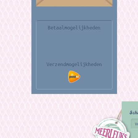
Betaalmogelijkheden
Verzendmogelijkheden
Sch