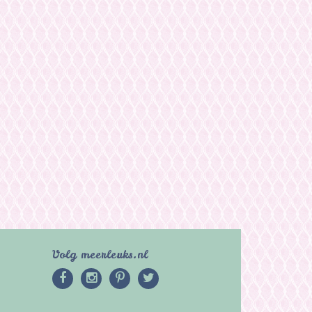
Volg meerleuks.nl