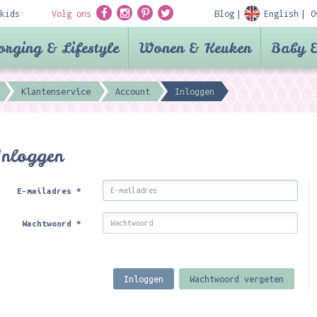
kids
Volg ons
Blog
English
O
orging & Lifestyle
Wonen & Keuken
Baby &
Klantenservice
Account
Inloggen
Inloggen
E-mailadres
*
Wachtwoord
*
Inloggen
Wachtwoord vergeten