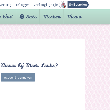
ver mij
Inloggen
Verlanglijstje
(
0
) Bestellen
 kind
Sale
Merken
Nieuw
Nieuw bij Meer Leuks?
Account aanmaken