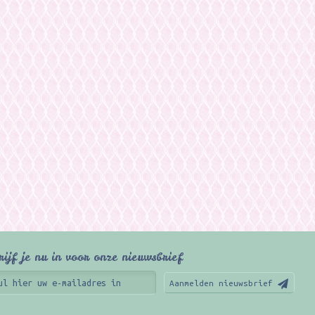
rijf je nu in voor onze nieuwsbrief
Aanmelden nieuwsbrief