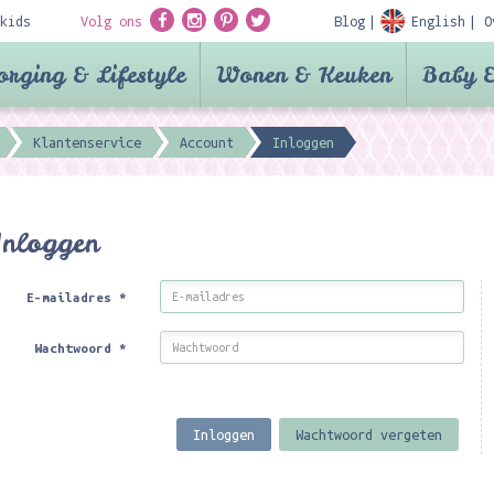
kids
Volg ons
Blog
English
O
orging & Lifestyle
Wonen & Keuken
Baby &
Klantenservice
Account
Inloggen
Inloggen
E-mailadres
*
Wachtwoord
*
Inloggen
Wachtwoord vergeten