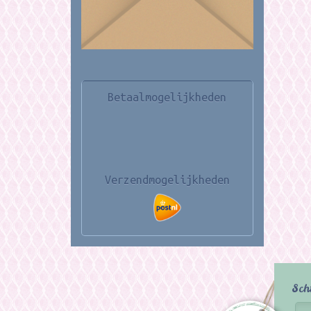
Betaalmogelijkheden
Verzendmogelijkheden
Sch