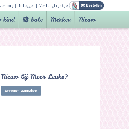
ver mij
Inloggen
Verlanglijstje
(
0
) Bestellen
 kind
Sale
Merken
Nieuw
Nieuw bij Meer Leuks?
Account aanmaken