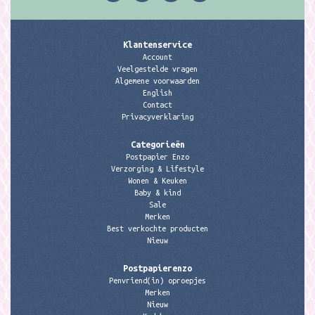
Klantenservice
Account
Veelgestelde vragen
Algemene voorwaarden
English
Contact
Privacyverklaring
Categorieën
Postpapier Enzo
Verzorging & Lifestyle
Wonen & Keuken
Baby & kind
Sale
Merken
Best verkochte producten
Nieuw
Postpapierenzo
Penvriend(in) oproepjes
Merken
Nieuw