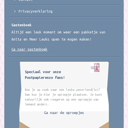
Privacyverklaring
Gastenboek
Altijd een leuk moment om weer een pakketje van
Anita en Meer Leuks open te mogen maken!
Ga naar gastenboek
Speciaal voor onze
Postpapierenzo fans!
Ben je op zoek naar een leuke penvriend(in)?
Dan kun je hier je oproepje plaatsen. Je kunt
natuurlijk ook reageren op een oproepje van
iemand anders.
Ga naar de oproepjes