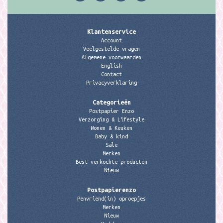
Klantenservice
Account
Veelgestelde vragen
Algemene voorwaarden
English
Contact
Privacyverklaring
Categorieën
Postpapier Enzo
Verzorging & Lifestyle
Wonen & Keuken
Baby & kind
Sale
Merken
Best verkochte producten
Nieuw
Postpapierenzo
Penvriend(in) oproepjes
Merken
Nieuw