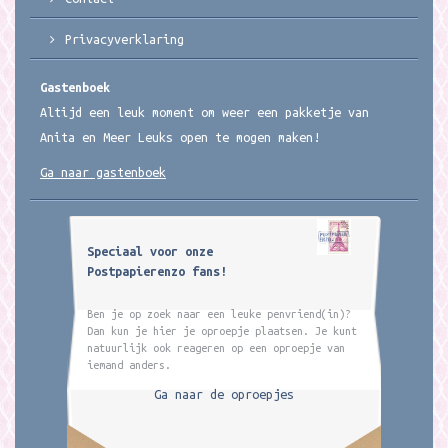
Privacyverklaring
Gastenboek
Altijd een leuk moment om weer een pakketje van
Anita en Meer Leuks open te mogen maken!
Ga naar gastenboek
Speciaal voor onze
Postpapierenzo fans!
Ben je op zoek naar een leuke penvriend(in)?
Dan kun je hier je oproepje plaatsen. Je kunt
natuurlijk ook reageren op een oproepje van
iemand anders.
Ga naar de oproepjes