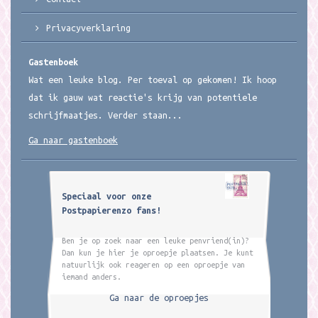
Privacyverklaring
Gastenboek
Wat een leuke blog. Per toeval op gekomen! Ik hoop
dat ik gauw wat reactie's krijg van potentiele
schrijfmaatjes. Verder staan...
Ga naar gastenboek
Speciaal voor onze
Postpapierenzo fans!
Ben je op zoek naar een leuke penvriend(in)?
Dan kun je hier je oproepje plaatsen. Je kunt
natuurlijk ook reageren op een oproepje van
iemand anders.
Ga naar de oproepjes