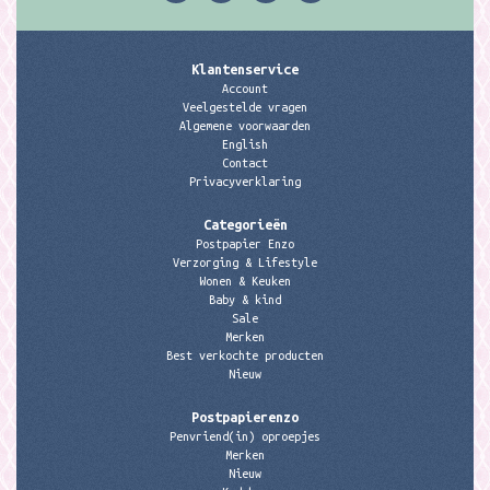
Klantenservice
Account
Veelgestelde vragen
Algemene voorwaarden
English
Contact
Privacyverklaring
Categorieën
Postpapier Enzo
Verzorging & Lifestyle
Wonen & Keuken
Baby & kind
Sale
Merken
Best verkochte producten
Nieuw
Postpapierenzo
Penvriend(in) oproepjes
Merken
Nieuw