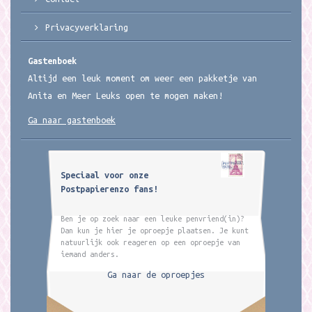
Privacyverklaring
Gastenboek
Altijd een leuk moment om weer een pakketje van
Anita en Meer Leuks open te mogen maken!
Ga naar gastenboek
Speciaal voor onze
Postpapierenzo fans!
Ben je op zoek naar een leuke penvriend(in)?
Dan kun je hier je oproepje plaatsen. Je kunt
natuurlijk ook reageren op een oproepje van
iemand anders.
Ga naar de oproepjes