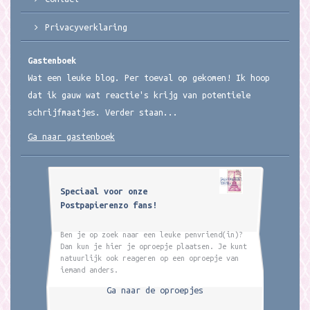
Privacyverklaring
Gastenboek
Wat een leuke blog. Per toeval op gekomen! Ik hoop
dat ik gauw wat reactie's krijg van potentiele
schrijfmaatjes. Verder staan...
Ga naar gastenboek
Speciaal voor onze
Postpapierenzo fans!
Ben je op zoek naar een leuke penvriend(in)?
Dan kun je hier je oproepje plaatsen. Je kunt
natuurlijk ook reageren op een oproepje van
iemand anders.
Ga naar de oproepjes