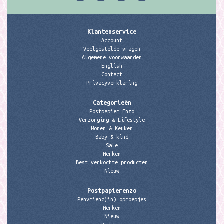
Klantenservice
Account
Veelgestelde vragen
Algemene voorwaarden
English
Contact
Privacyverklaring
Categorieën
Postpapier Enzo
Verzorging & Lifestyle
Wonen & Keuken
Baby & kind
Sale
Merken
Best verkochte producten
Nieuw
Postpapierenzo
Penvriend(in) oproepjes
Merken
Nieuw