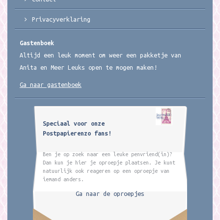
Privacyverklaring
Gastenboek
Altijd een leuk moment om weer een pakketje van
Anita en Meer Leuks open te mogen maken!
Ga naar gastenboek
Speciaal voor onze
Postpapierenzo fans!
Ben je op zoek naar een leuke penvriend(in)?
Dan kun je hier je oproepje plaatsen. Je kunt
natuurlijk ook reageren op een oproepje van
iemand anders.
Ga naar de oproepjes