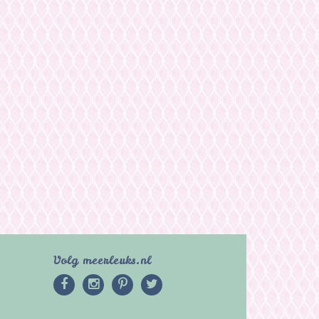
Volg meerleuks.nl