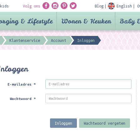
kids
Volg ons
Blog
English
O
orging & Lifestyle
Wonen & Keuken
Baby &
Klantenservice
Account
Inloggen
Inloggen
E-mailadres
*
Wachtwoord
*
Inloggen
Wachtwoord vergeten