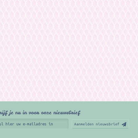
rijf je nu in voor onze nieuwsbrief
Aanmelden nieuwsbrief