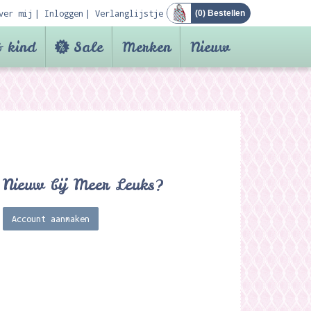
ver mij
Inloggen
Verlanglijstje
(
0
) Bestellen
 kind
Sale
Merken
Nieuw
Nieuw bij Meer Leuks?
Account aanmaken