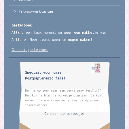
Privacyverklaring
Gastenboek
Altijd een leuk moment om weer een pakketje van
Anita en Meer Leuks open te mogen maken!
Ga naar gastenboek
Speciaal voor onze
Postpapierenzo fans!
Ben je op zoek naar een leuke penvriend(in)?
Dan kun je hier je oproepje plaatsen. Je kunt
natuurlijk ook reageren op een oproepje van
iemand anders.
Ga naar de oproepjes