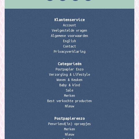
Klantenservice
Account
Veelgestelde vragen
Algemene voorwaarden
English
Contact
Privacyverklaring
Categorieën
Postpapier Enzo
Verzorging & Lifestyle
Wonen & Keuken
Baby & kind
Sale
Merken
Best verkochte producten
Nieuw
Postpapierenzo
Penvriend(in) oproepjes
Merken
Nieuw