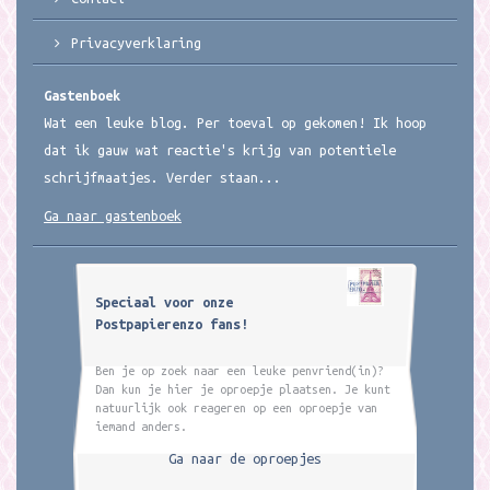
Privacyverklaring
Gastenboek
Wat een leuke blog. Per toeval op gekomen! Ik hoop
dat ik gauw wat reactie's krijg van potentiele
schrijfmaatjes. Verder staan...
Ga naar gastenboek
Speciaal voor onze
Postpapierenzo fans!
Ben je op zoek naar een leuke penvriend(in)?
Dan kun je hier je oproepje plaatsen. Je kunt
natuurlijk ook reageren op een oproepje van
iemand anders.
Ga naar de oproepjes